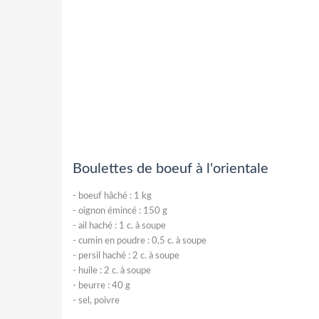
Boulettes de boeuf à l'orientale
-
boeuf hâché : 1 kg
-
oignon émincé : 150 g
-
ail haché : 1 c. à soupe
-
cumin en poudre : 0,5 c. à soupe
-
persil haché : 2 c. à soupe
-
huile : 2 c. à soupe
-
beurre : 40 g
-
sel, poivre