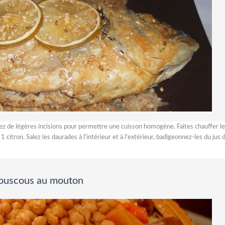
ez de légères incisions pour permettre une cuisson homogène. Faites chauffer le
1 citron. Salez les daurades à l'intérieur et à l'extérieur, badigeonnez-les du jus 
ouscous au mouton