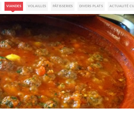
VIANDES
VOLAILLES
PÂTISSERIES
DIVERS PLATS
ACTUALITÉ CU