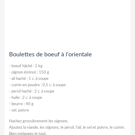
Boulettes de boeuf à l'orientale
-
boeuf hâché : 1 kg
-
oignon émincé : 150 g
-
ail haché : 1 c. à soupe
-
cumin en poudre : 0,5 c. à soupe
-
persil haché : 2 c. à soupe
-
huile : 2 c. à soupe
-
beurre : 40 g
-
sel, poivre
Hachez grossièrement les oignons.
Ajoutez la viande, les oignons, le persil, l'ail, le sel et poivre, le cumin.
Bien mélangez le tout.