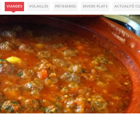
VIANDES
VOLAILLES
PÂTISSERIES
DIVERS PLATS
ACTUALITÉ CU