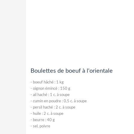
Boulettes de boeuf à l'orientale
-
boeuf hâché : 1 kg
-
oignon émincé : 150 g
-
ail haché : 1 c. à soupe
-
cumin en poudre : 0,5 c. à soupe
-
persil haché : 2 c. à soupe
-
huile : 2 c. à soupe
-
beurre : 40 g
-
sel, poivre