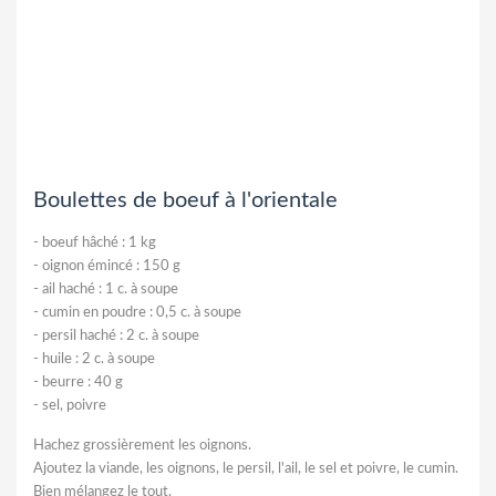
Boulettes de boeuf à l'orientale
-
boeuf hâché : 1 kg
-
oignon émincé : 150 g
-
ail haché : 1 c. à soupe
-
cumin en poudre : 0,5 c. à soupe
-
persil haché : 2 c. à soupe
-
huile : 2 c. à soupe
-
beurre : 40 g
-
sel, poivre
Hachez grossièrement les oignons.
Ajoutez la viande, les oignons, le persil, l'ail, le sel et poivre, le cumin.
Bien mélangez le tout.