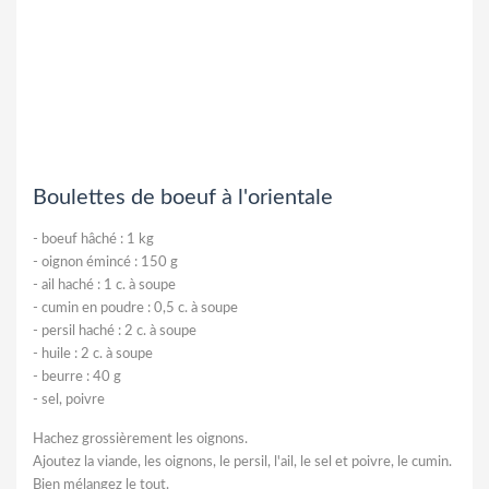
Boulettes de boeuf à l'orientale
-
boeuf hâché : 1 kg
-
oignon émincé : 150 g
-
ail haché : 1 c. à soupe
-
cumin en poudre : 0,5 c. à soupe
-
persil haché : 2 c. à soupe
-
huile : 2 c. à soupe
-
beurre : 40 g
-
sel, poivre
Hachez grossièrement les oignons.
Ajoutez la viande, les oignons, le persil, l'ail, le sel et poivre, le cumin.
Bien mélangez le tout.