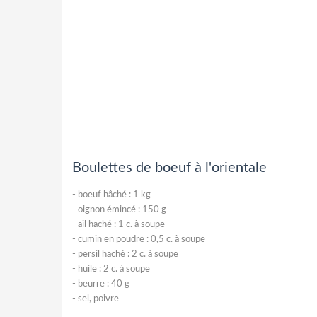
Boulettes de boeuf à l'orientale
-
boeuf hâché : 1 kg
-
oignon émincé : 150 g
-
ail haché : 1 c. à soupe
-
cumin en poudre : 0,5 c. à soupe
-
persil haché : 2 c. à soupe
-
huile : 2 c. à soupe
-
beurre : 40 g
-
sel, poivre