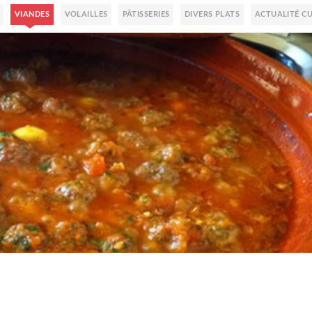
VIANDES
VOLAILLES
PÂTISSERIES
DIVERS PLATS
ACTUALITÉ CU