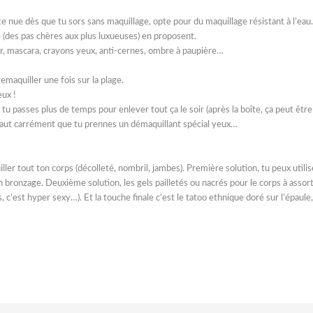
e nue dès que tu sors sans maquillage, opte pour du maquillage résistant à l’eau
 (des pas chères aux plus luxueuses) en proposent.
ner, mascara, crayons yeux, anti-cernes, ombre à paupière…
emaquiller une fois sur la plage.
eux !
e tu passes plus de temps pour enlever tout ça le soir (après la boîte, ça peut être
r) faut carrément que tu prennes un démaquillant spécial yeux…
er tout ton corps (décolleté, nombril, jambes). Première solution, tu peux utilis
ton bronzage. Deuxième solution, les gels pailletés ou nacrés pour le corps à assor
, c’est hyper sexy…). Et la touche finale c’est le tatoo ethnique doré sur l’épaule,