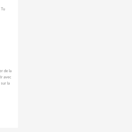
. Tu
er de la
tir avec
 sur la