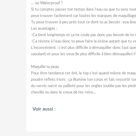
… ou Waterproof ?
Si tu comptes passer ton temps dans l’eau ou que tu sens tout
peux trouver facilement car toutes les marques de maquillage
Tu peux trouver à peu près tout ce dont tu as besoin : eye li
Les avantages :
-Ca tient longtemps et ça ne coule pas donc pas besoin de te r
-Ca résiste à l’eau donc tu peux faire la sirène autant que tu v
L’inconvénient : c’est plus difficile à démaquiller donc faut qu
saoulant) et pour les yeux (le plus difficile à bien démaquille
Maquille ta peau
Pour être tendance cet été, le top c’est quand même de maquill
poudre reflets irisés : ça illumine ton corps et fais ressortir 
du vernis nacré ou pailleté pour les ongles (oublie pas les pieds
cheville ou dans le creux de tes reins...
Voir aussi :