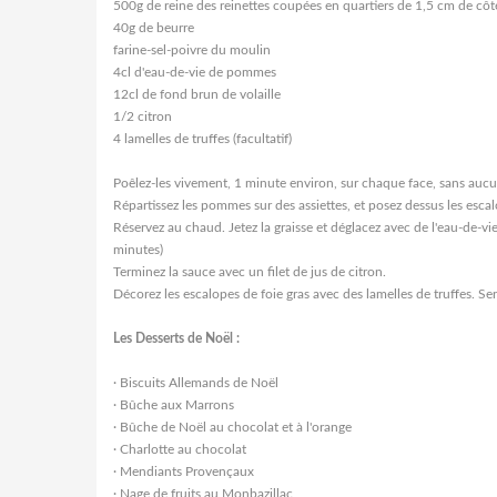
500g de reine des reinettes coupées en quartiers de 1,5 cm de côt
40g de beurre
farine-sel-poivre du moulin
4cl d'eau-de-vie de pommes
12cl de fond brun de volaille
1/2 citron
4 lamelles de truffes (facultatif)
Poêlez-les vivement, 1 minute environ, sur chaque face, sans aucune
Répartissez les pommes sur des assiettes, et posez dessus les esca
Réservez au chaud. Jetez la graisse et déglacez avec de l'eau-de-vie
minutes)
Terminez la sauce avec un filet de jus de citron.
Décorez les escalopes de foie gras avec des lamelles de truffes. Se
Les Desserts de Noël :
·
Biscuits Allemands de Noël
·
Bûche aux Marrons
·
Bûche de Noël au chocolat et à l'orange
·
Charlotte au chocolat
·
Mendiants Provençaux
·
Nage de fruits au Monbazillac