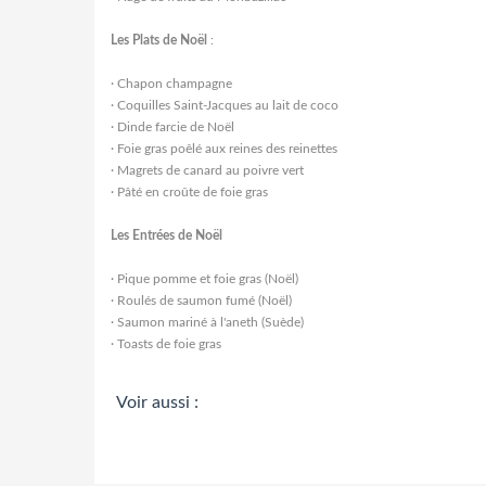
Les Plats de Noël
:
·
Chapon champagne
·
Coquilles Saint-Jacques au lait de coco
·
Dinde farcie de Noël
·
Foie gras poêlé aux reines des reinettes
·
Magrets de canard au poivre vert
·
Pâté en croûte de foie gras
Les Entrées de Noël
·
Pique pomme et foie gras (Noël)
·
Roulés de saumon fumé (Noël)
·
Saumon mariné à l'aneth (Suède)
·
Toasts de foie gras
Voir aussi :